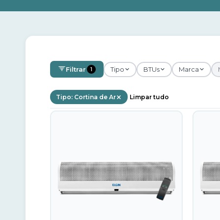
Filtrar
Tipo
BTUs
Marca
1
Tipo: Cortina de Ar
Limpar tudo