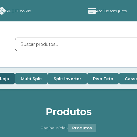
5% OFF no Pix
Até 10x sem juros
Loja
Multi Split
Split Inverter
Piso Teto
Cass
Produtos
›
Página Inicial
Produtos