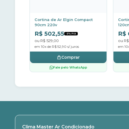
Cortina de Ar Elgin Compact
Corti
90cm 220v
120c
R$ 502,55
R$ 
-5% PIX
ou R$ 529,00
ou R$
em 10x de R$ 52,90 s/ juros
em 10x
Comprar
Fale pelo WhatsApp
Clima Master Ar Condicionado