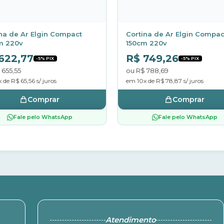
na de Ar Elgin Compact
Cortina de Ar Elgin Compac
m 220v
150cm 220v
622,77
R$ 749,26
-5% PIX
-5% PIX
 655,55
ou R$ 788,69
 de R$ 65,56 s/ juros
em 10x de R$ 78,87 s/ juros
Comprar
Comprar
Fale pelo WhatsApp
Fale pelo WhatsApp
Atendimento