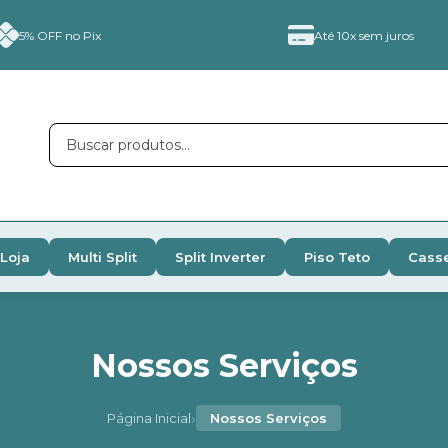
5% OFF no Pix
Até 10x sem juros
Loja
Multi Split
Split Inverter
Piso Teto
Cass
Nossos Serviços
›
Página Inicial
Nossos Serviços