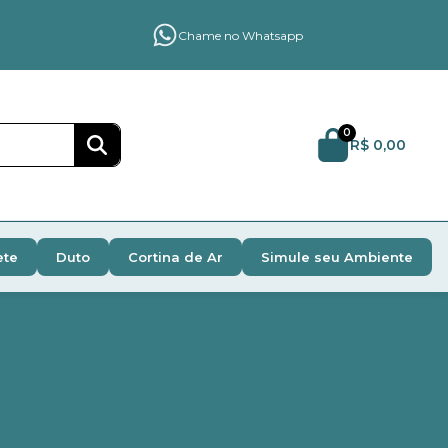
Chame no Whatsapp
0
R$ 0,00
ete
Duto
Cortina de Ar
Simule seu Ambiente