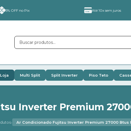
5% OFF no Pix
Até 10x sem juros
Loja
Multi Split
Split Inverter
Piso Teto
Cass
tsu Inverter Premium 2700
›
dutos
Ar Condicionado Fujitsu Inverter Premium 27000 Btus 