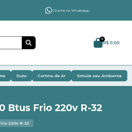
Chame no Whatsapp
0
R$ 0,00
ete
Duto
Cortina de Ar
Simule seu Ambiente
0 Btus Frio 220v R-32
Frio 220v R-32