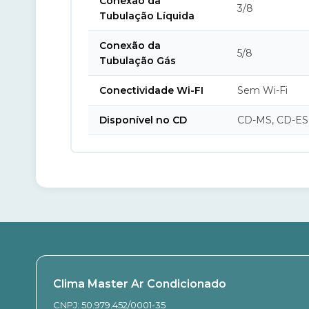
Conexão da
3/8
Tubulação Líquida
Conexão da
5/8
Tubulação Gás
Conectividade Wi-FI
Sem Wi-Fi
Disponível no CD
CD-MS, CD-ES
Clima Master Ar Condicionado
CNPJ: 50.979.452/0001-35