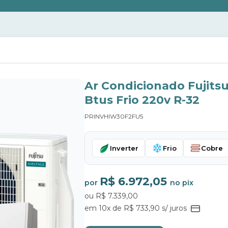
Ar Condicionado Fujits
Btus Frio 220v R-32
PRINVHIW30F2FU5
Inverter
Frio
Cobre
R$ 6.972,05
por
no pix
ou R$ 7.339,00
em 10x de R$ 733,90 s/ juros