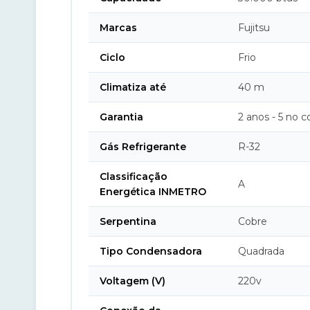
Marcas
Fujitsu
Ciclo
Frio
Climatiza até
40 m
Garantia
2 anos - 5 no 
Gás Refrigerante
R-32
Classificação
A
Energética INMETRO
Serpentina
Cobre
Tipo Condensadora
Quadrada
Voltagem (V)
220v