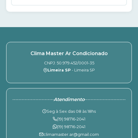
Clima Master Ar Condicionado
CNPJ: 50.979.452/0001-35
Limeira SP
- Limeira SP
Atendimento
Seg à Sex das 08 às 18hs
(19) 98716-2041
(19) 98716-2041
climamaster.ar@gmail.com